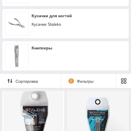
● Плавность хода.
Кусачки должны иметь плавный и мягкий ход, НО не
Кусачки для ногтей
«разболтанный». Для этого обратите внимание на пружину
кусачек. Она бывает трех видов: одинарная, двойная и
Кусачки Staleks
спиральная. Более плавной считается двойная пружина, но
одиночные – реже ломаются.
Книпсеры
●Длинна режущей кромки.
Щипчики для кутикулы могут иметь длину режущих лезвий от
4-х до 12 мм.
При сведении лезвия должны иметь небольшой просвет ,
однако если нажать чуть сильнее, он должен полностью
исчезать. Полотна должны смыкаться от кончика к «пятке»
Сортировка
0
Фильтры
Убедитесь также, что лезвия находятся на одном уровне и не
имеют никаких лишних зазубринок или царапин. Если такие
дефекты появились после использования инструмента –
необходимо нести его на заточку.
●Качество заточки.
Кусачки не должны щипать или рвать кожу кутикулы, а только
плавно срезать. их