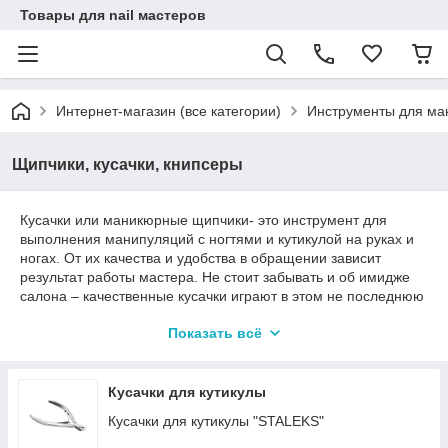
Товары для nail мастеров
Интернет-магазин (все категории)
Инструменты для ма
Щипчики, кусачки, книпсеры
Кусачки или маникюрные щипчики- это инструмент для
выполнения манипуляций с ногтями и кутикулой на руках и
ногах. От их качества и удобства в обращении зависит
результат работы мастера. Не стоит забывать и об имидже
салона – качественные кусачки играют в этом не последнюю
роль.
Показать всё
Советы по выбору кусачек для кутикулы:
●Материал изготовления.
Всегда интересуйтесь материалом из которого изготовлен
Кусачки для кутикулы
инструмент. Отдавайте предпочтение нержавеющей стали –
Кусачки для кутикулы "STALEKS"
этот металл выдержит и заточку, и любую дезинфекцию –
термическую либо химическую.