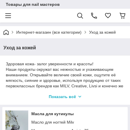
Товары для nail мастеров
Интернет-магазин (все категории)
Уход за кожей
Уход за кожей
Здоровая кожа- залог уверенности и красоты!
Наши продукты окружат вас нежностью и ухаживающим
вниманием. Открывайте величие своей кожи, ощутите её
мягкость, сияние и здоровье, используя продукцию от таких
первоклассных брендов как MILV, Creative, Livsi и конечно же
Domix.
Показать всё
Позвольте себе роскошь ухода, которая подчеркнет вашу
красоту.
Натуральные ингредиенты и передовые технологии которые
подарят вам увлажнение и защиту, которой заслуживает
Масла для кутикулы
ваше тело
Масло для ногтей Milv