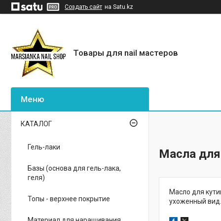
Создать сайт
на Satu.kz
Товары для nail мастеров
КАТАЛОГ
Гель-лаки
Масла для
Базы (основа для гель-лака,
геля)
Масло для кути
Топы - верхнее покрытие
ухоженный вид.
Материал для наращивания