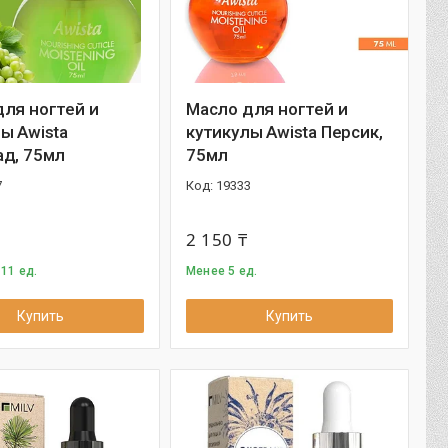
ля ногтей и
Масло для ногтей и
ы Awista
кутикулы Awista Персик,
ад, 75мл
75мл
7
19333
2 150 ₸
11 ед.
Менее 5 ед.
Купить
Купить