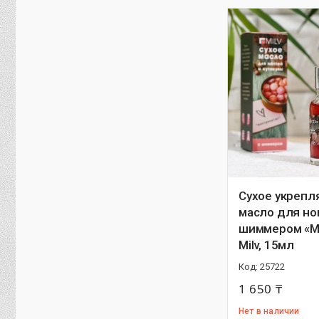
Сухое укреп
масло для но
шиммером «Mo
Milv, 15мл
25722
1 650 ₸
Нет в наличии