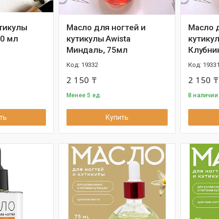
тикулы
Масло для ногтей и
Масло д
10 мл
кутикулы Awista
кутикул
Миндаль, 75мл
Клубни
19332
1933
2 150 ₸
2 150 ₸
Менее 5 ед.
В наличии 
ть
Купить