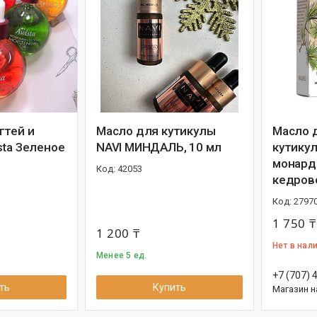
гтей и
Масло для кутикулы
Масло д
sta Зеленое
NAVI МИНДАЛЬ, 10 мл
кутикул
монард
42053
кедрово
2797
1 750 ₸
1 200 ₸
Нет в нал
Менее 5 ед.
+7 (707) 
ть
Купить
Магазин н