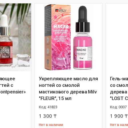
ляющее
Укрепляющее масло для
Гель-ма
гтей с
ногтей со смолой
со смо
ntpensier»
мастикового дерева Milv
дерева
"FLEUR", 15 мл
"LOST C
41823
0007
1 300 ₸
1 900 ₸
Нет в наличии
Нет в нал