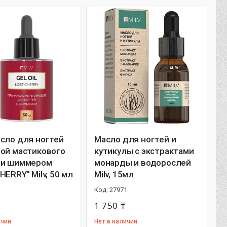
сло для ногтей
Масло для ногтей и
лой мастикового
кутикулы с экстрактами
 и шиммером
монарды и водорослей
HERRY" Milv, 50 мл
Milv, 15мл
27971
1 750 ₸
ичии
Нет в наличии