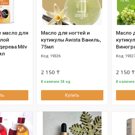
 масло для
Масло для ногтей и
Масло д
олой
кутикулы Awista Ваниль,
кутикул
дерева Milv
75мл
Виногр
мл
19326
1932
2 150 ₸
2 150 ₸
В наличии 38 ед.
В наличии 
ть
Купить