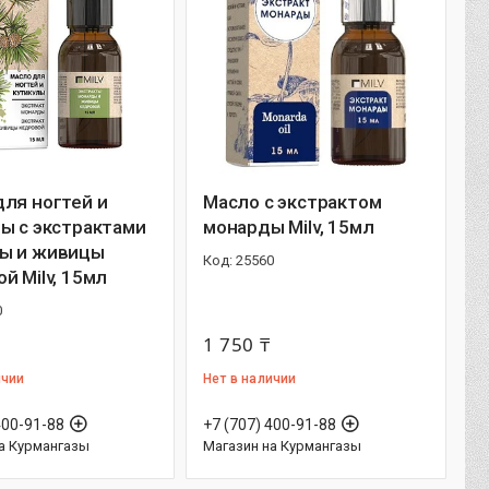
ля ногтей и
Масло с экстрактом
ы с экстрактами
монарды Milv, 15мл
ы и живицы
25560
й Milv, 15мл
0
1 750 ₸
ичии
Нет в наличии
400-91-88
+7 (707) 400-91-88
а Курмангазы
Магазин на Курмангазы