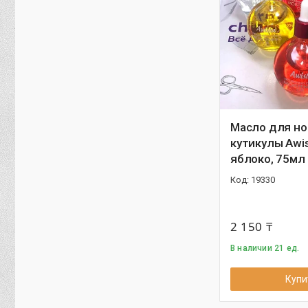
Масло для но
кутикулы Awi
яблоко, 75мл
19330
2 150 ₸
В наличии 21 ед.
Купи