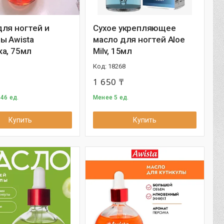
ля ногтей и
Сухое укрепляющее
ы Awista
масло для ногтей Aloe
ка, 75мл
Milv, 15мл
1
18268
1 650 ₸
46 ед.
Менее 5 ед.
Купить
Купить