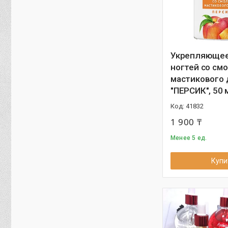
Укрепляющее
ногтей со см
мастикового 
"ПЕРСИК", 50 
41832
1 900 ₸
Менее 5 ед.
Купи