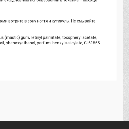
при ежедневном использовании в течение 1 месяца
и вотрите в зону ногтя и кутикулы. Не смывайте.
cus (mastic) gum, retinyl palmitate, tocopheryl acetate,
l, phenoxyethanol, parfum, benzyl salicylate, СI 61565.