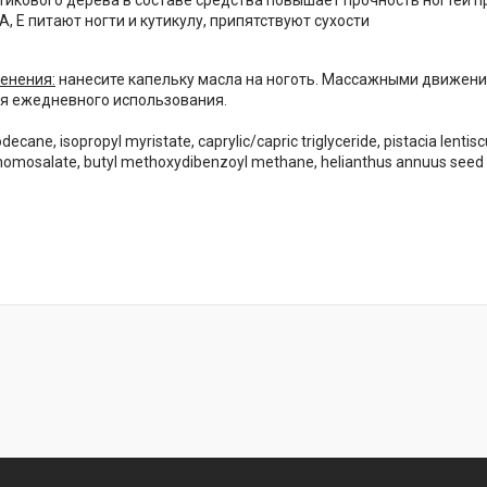
тикового дерева в составе средства повышает прочность ногтей 
, Е питают ногти и кутикулу, припятствуют сухости
енения:
нанесите капельку масла на ноготь. Массажными движениям
я ежедневного использования.
decane, isopropyl myristate, caprylic/сapric triglyceride, pistacia lentis
homosalate, butyl methoxydibenzoyl methane, helianthus annuus seed oi