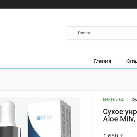
Главная
Ката
Менее 5 ед.
Ко
Сухое ук
Aloe Milv
1 650 ₸