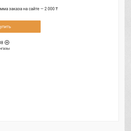
ма заказа на сайте — 2 000 ₸
упить
88
нгазы