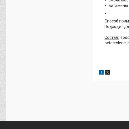
смола мас
витамины А
Способ прим
Подходит дл
Состав:
isodo
octocrylene, 