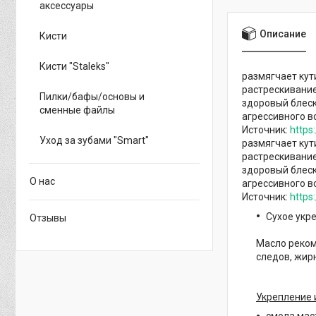
аксессуары
Описание
Кисти
Кисти "Staleks"
размягчает кут
растрескивание
Пилки/бафы/основы и
здоровый блеск
сменные файлы
агрессивного в
Источник:
https
Уход за зубами "Smart"
размягчает кут
растрескивание
здоровый блеск
О нас
агрессивного в
Источник:
https
Сухое укр
Отзывы
Масло реком
следов, жир
Укрепление 