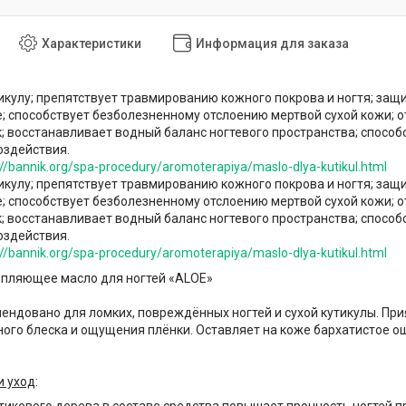
Характеристики
Информация для заказа
икулу; препятствует травмированию кожного покрова и ногтя; защ
; способствует безболезненному отслоению мертвой сухой кожи; 
; восстанавливает водный баланс ногтевого пространства; спосо
оздействия.
://bannik.org/spa-procedury/aromoterapiya/maslo-dlya-kutikul.html
икулу; препятствует травмированию кожного покрова и ногтя; защ
; способствует безболезненному отслоению мертвой сухой кожи; 
; восстанавливает водный баланс ногтевого пространства; спосо
оздействия.
://bannik.org/spa-procedury/aromoterapiya/maslo-dlya-kutikul.html
епляющее масло для ногтей «ALOE»
ендовано для ломких, повреждённых ногтей и сухой кутикулы. При
ного блеска и ощущения плёнки. Оставляет на коже бархатистое 
и уход
: