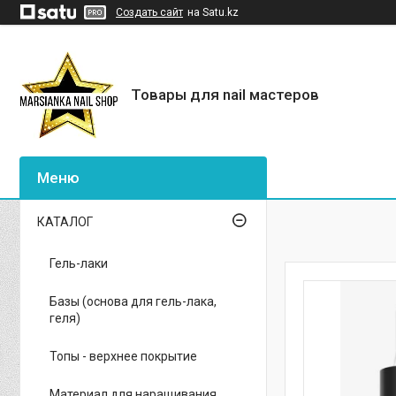
Создать сайт
на Satu.kz
Товары для nail мастеров
КАТАЛОГ
Гель-лаки
Базы (основа для гель-лака,
геля)
Топы - верхнее покрытие
Материал для наращивания