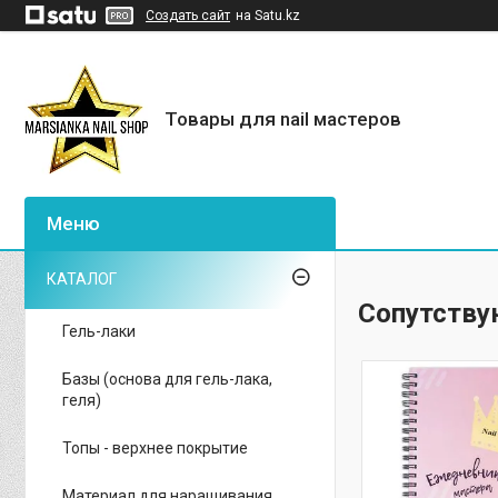
Создать сайт
на Satu.kz
Товары для nail мастеров
КАТАЛОГ
Сопутству
Гель-лаки
Базы (основа для гель-лака,
геля)
Топы - верхнее покрытие
Материал для наращивания