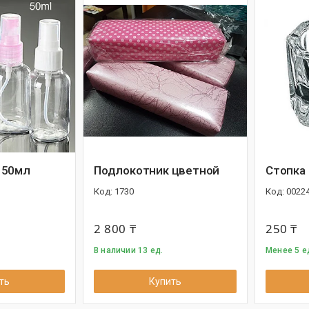
 50мл
Подлокотник цветной
Стопка
1730
0022
2 800 ₸
250 ₸
В наличии 13 ед.
Менее 5 е
ть
Купить