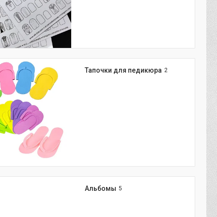
Тапочки для педикюра
2
Альбомы
5