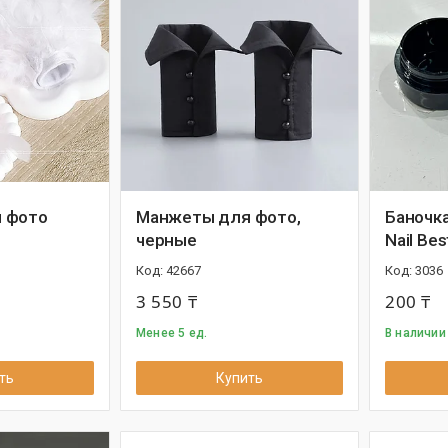
 фото
Манжеты для фото,
Баночка
черные
Nail Bes
42667
3036
3 550 ₸
200 ₸
Менее 5 ед.
В наличии 
ть
Купить