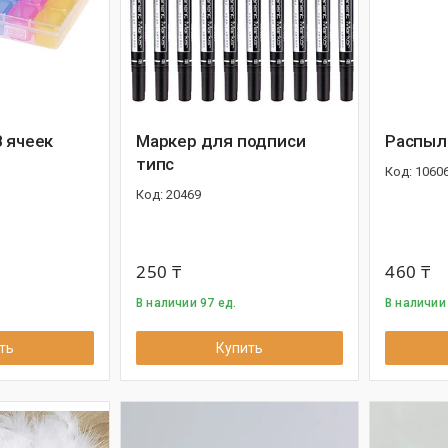
8 ячеек
Маркер для подписи
Распыл
типс
1060
20469
250 ₸
460 ₸
В наличии 97 ед.
В наличии 
ть
Купить