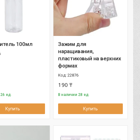
итель 100мл
Зажим для
наращивания,
6
пластиковый на верхних
формах
22876
190 ₸
26 ед.
В наличии 28 ед.
Купить
Купить