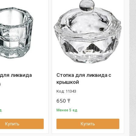
 для ликвида
Стопка для ликвида с
крышкой
4
11343
650 ₸
д.
Менее 5 ед.
Купить
Купить