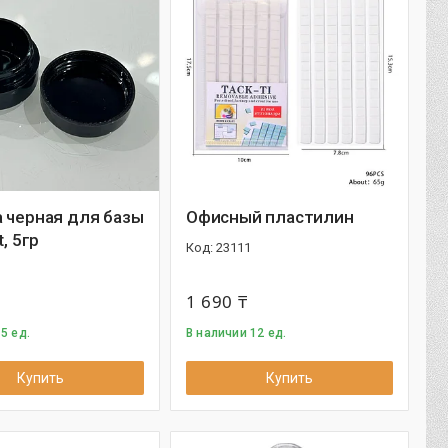
 черная для базы
Офисный пластилин
t, 5гр
23111
1 690 ₸
5 ед.
В наличии 12 ед.
Купить
Купить