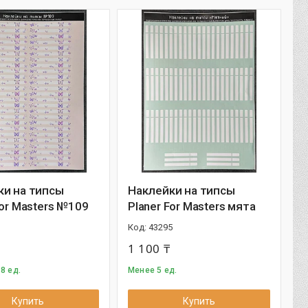
ки на типсы
Наклейки на типсы
For Masters №109
Planer For Masters мята
1
43295
1 100 ₸
8 ед.
Менее 5 ед.
Купить
Купить