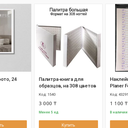
ото, 24
Палитра-книга для
Наклей
образцов, на 308 цветов
Planer 
1540
4329
3 000 ₸
1 100 ₸
Менее 5 ед.
В наличии 
ть
Купить