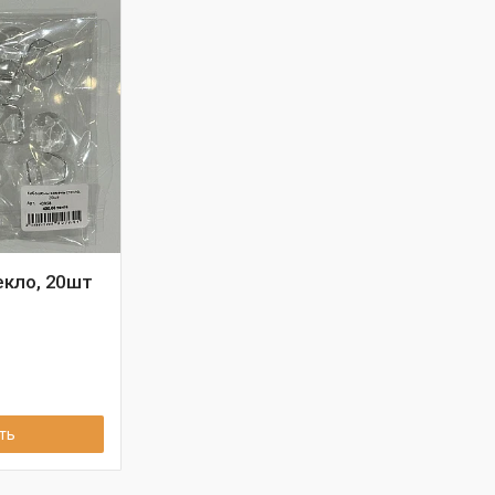
кло, 20шт
ть