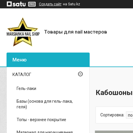
Создать сайт
на Satu.kz
Товары для nail мастеров
КАТАЛОГ
Гель-лаки
Кабошоны
Базы (основа для гель-лака,
геля)
Топы - верхнее покрытие
Материал для наращивания