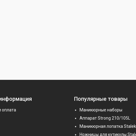
 информация
Популярные товары
и оплата
Маникюрные наборы
Аппарат Strong 210/105L
Маникюрная лопатка Stalek
Ножницы для кутикулы Stal