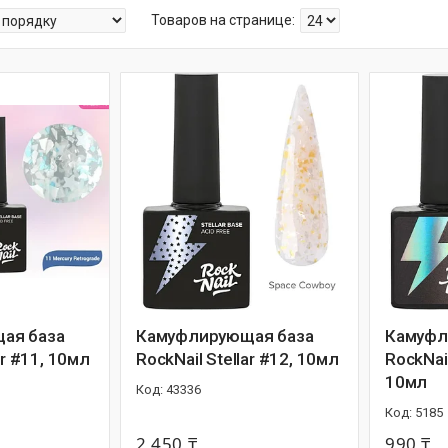
ая база
Камуфлирующая база
Камуфл
ar #11, 10мл
RockNail Stellar #12, 10мл
RockNail
10мл
43336
5185
2 450 ₸
990 ₸