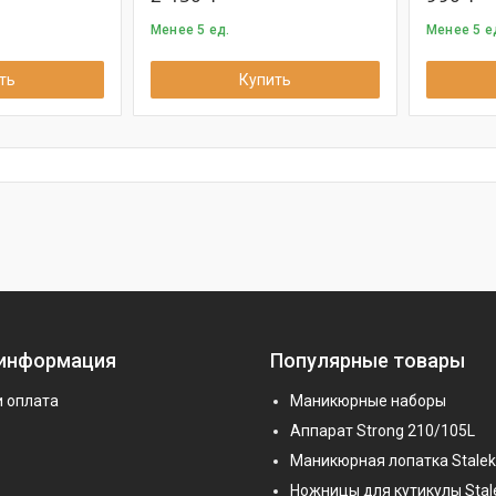
Менее 5 ед.
Менее 5 е
ть
Купить
 информация
Популярные товары
и оплата
Маникюрные наборы
Аппарат Strong 210/105L
Маникюрная лопатка Stalek
Ножницы для кутикулы Stal