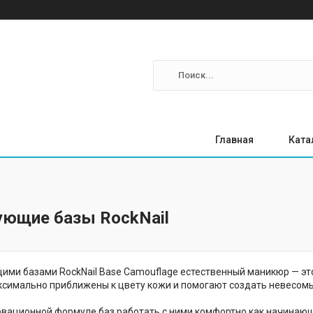
Главная
Ката
ющие базы RockNail
ми базами RockNail Base Camouflage естественный маникюр — это н
ксимально приближены к цвету кожи и помогают создать невесом
вационной формуле баз работать с ними комфортно как начинающи