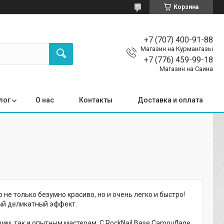
Корзина
+7 (707) 400-91-88
Магазин на Курмангазы
+7 (776) 459-99-18
Магазин на Саина
лог
О нас
Контакты
Доставка и оплата
е только безумно красиво, но и очень легко и быстро!
ый деликатный эффект.
м, так и опытным мастерам. С RockNail Base Camouflage