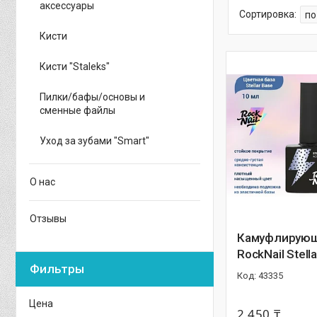
аксессуары
Кисти
Кисти "Staleks"
Пилки/бафы/основы и
сменные файлы
Уход за зубами "Smart"
О нас
Отзывы
Камуфлирующ
RockNail Stell
Фильтры
43335
Цена
2 450 ₸