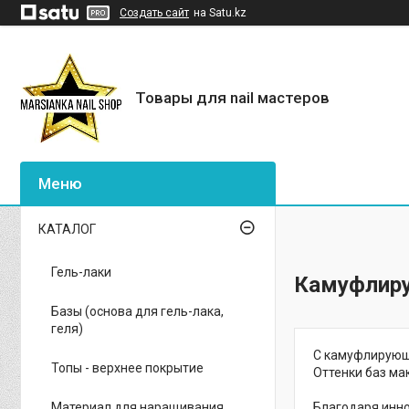
Создать сайт
на Satu.kz
Товары для nail мастеров
КАТАЛОГ
Гель-лаки
Камуфлиру
Базы (основа для гель-лака,
геля)
С камуфлирующи
Топы - верхнее покрытие
Оттенки баз ма
Материал для наращивания
Благодаря инно