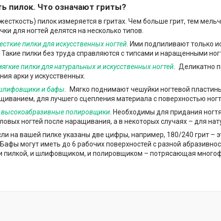
ь пилок. Что означают гриты?
жесткость) пилок измеряется в гритах. Чем больше грит, тем мельч
чки для ногтей делятся на несколько типов.
есткие пилки для искусственных ногтей
. Ими подпиливают только и
 Такие пилки без труда справляются с типсами и наращенными ног
мягкие пилки для натуральных и искусственных ногтей
.
Деликатно п
ия арки у искусственных.
 шлифовщики и бафы
.
Мягко поднимают чешуйки ногтевой пластины
щиванием, для лучшего сцепления материала с поверхностью ногт
– высокоабразивные полировщики
. Необходимы для придания ногт
ловых ногтей после наращивания, а в некоторых случаях – для нат
сли на вашей пилке указаны две цифры, например, 180/240 грит – э
 Бафы могут иметь до 6 рабочих поверхностей с разной абразивнос
и пилкой, и шлифовщиком, и полировщиком – потрясающая много