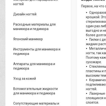
ногтей
Первое, на что 
Одноразов
Дизайн ногтей
крошкой. Эт
стерилизова
Расходные материалы для
один раз ли
маникюра и педикюра
выгодно и н
более долго
Японский маникюр
Пилки с д
жидких раст
Металличе
Инструменты для маникюра и
ногти, так 
педикюра
Поэтому каж
сухожаре.
Аппараты для маникюра и
Стеклянны
педикюра
пластины и 
высоким тем
Уход за кожей
Керамичес
подпиливают
Вспомогательные жидкости
ногтей.
для маникюра и педикюра
Лазерные 
слоящихся н
слоятся.
Сопутствующие материалы и