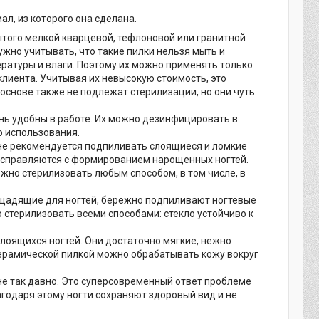
ал, из которого она сделана.
ытого мелкой кварцевой, тефлоновой или гранитной
жно учитывать, что такие пилки нельзя мыть и
ературы и влаги. Поэтому их можно применять только
клиента. Учитывая их невысокую стоимость, это
 основе также не подлежат стерилизации, но они чуть
ень удобны в работе. Их можно дезинфицировать в
о использования.
 не рекомендуется подпиливать слоящиеся и ломкие
но справляются с формированием нарощенных ногтей.
жно стерилизовать любым способом, в том числе, в
 щадящие для ногтей, бережно подпиливают ногтевые
стерилизовать всеми способами: стекло устойчиво к
слоящихся ногтей. Они достаточно мягкие, нежно
керамической пилкой можно обрабатывать кожу вокруг
не так давно. Это суперсовременный ответ проблеме
агодаря этому ногти сохраняют здоровый вид и не