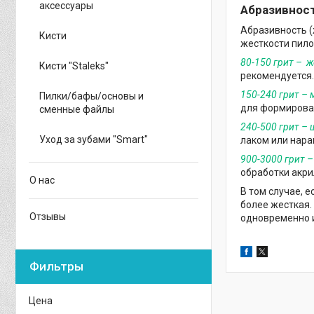
аксессуары
Абразивност
Абразивность (
Кисти
жесткости пило
80-150 грит – ж
Кисти "Staleks"
рекомендуется.
150-240 грит – 
Пилки/бафы/основы и
для формирован
сменные файлы
240-500 грит –
Уход за зубами "Smart"
лаком или нара
900-3000 грит 
обработки акри
О нас
В том случае, е
более жесткая.
Отзывы
одновременно 
Фильтры
Цена