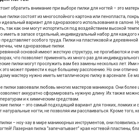
стоит обратить внимание при выборе пилки для ногтей – это матери
ые пилки состоят из многослойного картона или пенопласта, покр
о идеальный вариант для одноразового использования в салоне. Ну
ть, так как они могут испортиться под воздействием высокой темп
бо иметь в запасе отдельный, индивидуальный набор для каждого 
е представляет особого труда. Пилки на пластиковой и деревянной
вечны, чем одноразовые пилки.
еревянной основой имеют жесткую структуру, не прогибаются и оч
ворах, что позволяет применять их много раз для индивидуальног
ские пилки могут прослужить вам без замены несколько лет. Ими
как это может привести к еще большему расслоению. Но они отлич
дому мастеру нужно иметь металлическую пилку в арсенале. Ее мо
е пилки завоевали любовь многих мастеров маникюра. Они более
позволяют аккуратно сформировать нужную длину. Их также можно 
пературам и к химическим средствам.
кие пилки – это самый подходящий вариант для тонких, ломких и 
 натуральные ногти, не позволяя им расслаиваться. Кроме того, 
пилки – ноу-хау в мире маникюрных инструментов, они появились 
огтей! Лазерная пилка “запечатывает” края ногтевой пластины, бл