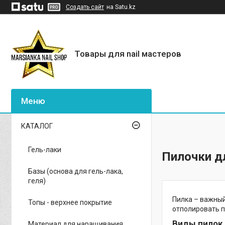
Создать сайт
на Satu.kz
Товары для nail мастеров
КАТАЛОГ
Гель-лаки
Пилочки д
Базы (основа для гель-лака,
геля)
Пилка – важный
Топы - верхнее покрытие
отполировать п
Виды пилок 
Материал для наращивания