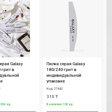
ерая Galaxy
Пилка серая Galaxy
 грит в
180/240 грит в
дуальной
индивидуальной
ке
упаковке
2
27442
310 ₸
 204 ед.
В наличии 128 ед.