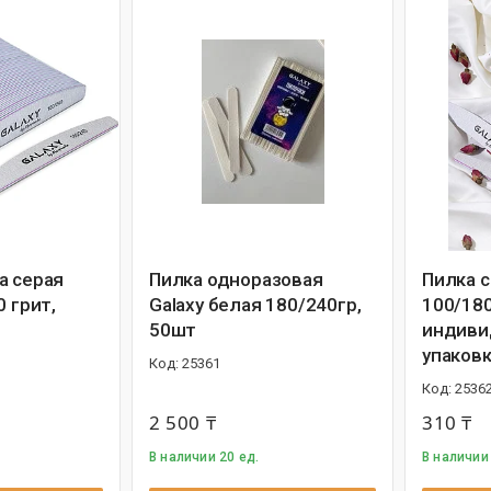
а серая
Пилка одноразовая
Пилка с
0 грит,
Galaxy белая 180/240гр,
100/180
50шт
индиви
упаков
25361
2536
2 500 ₸
310 ₸
В наличии 20 ед.
В наличии