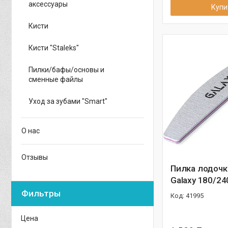
аксессуары
Купи
Кисти
Кисти "Staleks"
Пилки/бафы/основы и
сменные файлы
Уход за зубами "Smart"
О нас
Отзывы
Пилка лодочк
Galaxy 180/24
Фильтры
41995
Цена