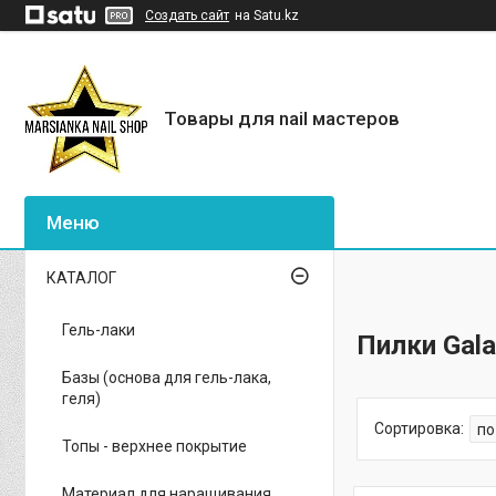
Создать сайт
на Satu.kz
Товары для nail мастеров
КАТАЛОГ
Гель-лаки
Пилки Gala
Базы (основа для гель-лака,
геля)
Топы - верхнее покрытие
Материал для наращивания