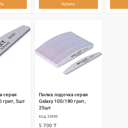
ть
Купить
а серая
Пилка лодочка серая
0 грит, 5шт
Galaxy 100/180 грит,
25шт
25399
5 700 ₸