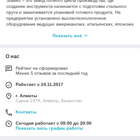
Staleks – это завод полного цикла производства, где
создание инструмента начинается с подготовки стального
прута и заканчивается упаковкой готового продукта. На
предприятии установлено высокотехнологичное
оборудование ведущих американских, итальянских, японских
и немецких марок. Современная техническая база
Показать всё
обеспечивает высокое качество выпускаемой продукции и
позволяет с легкостью выполнять даже самые сложные
технологические операции. Более того часть станков и
оснастку компания разрабатывает и проектирует
О нас
самостоятельно, а затем создает на базе собственного
инструментального цеха либо по индивидуальному заказу у
Рейтинг не сформирован
зарубежных партнеров.
Менее 5 отзывов за последний год
Работает с 24.11.2017
г. Алматы
Саина 197А, Алматы, Казахстан
Контакты
Сегодня работает с 09:00 до 20:00
Показать весь график работы