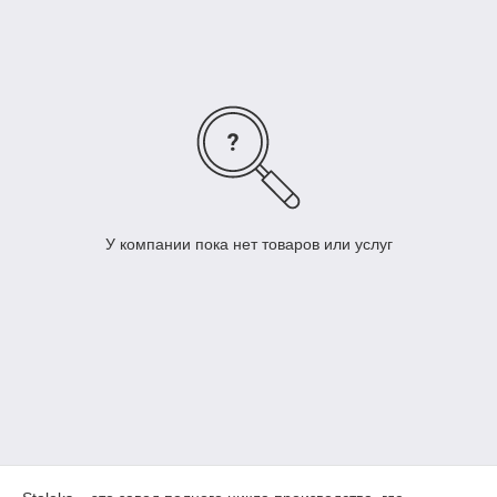
Из данной стали изготавливается как профессиональный
инструмент, так и ассортимент серий для домашнего
использования.
У компании пока нет товаров или услуг