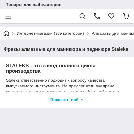
Товары для nail мастеров
Интернет-магазин (все категории)
Аппараты для маник
Фрезы алмазные для маникюра и педикюра Staleks
STALEKS - это завод полного цикла
производства
Staleks ответственно подходит к вопросу качества
выпускаемого инструмента. На предприятии внедрена
система входного и выходного контроля. Входной контроль
качества сырья проводится в сертифицированных
Показать всё
лабораториях, где анализируются химические и физические
показатели стали. Для производства инструмента на Staleks
используется медицинская нержавеющая сталь, которая
поставляется из Испании. Она характеризуется высокой
коррозионной устойчивостью и твердостью, что позволяет
инструменту как можно дольше сохранять качество заточки.