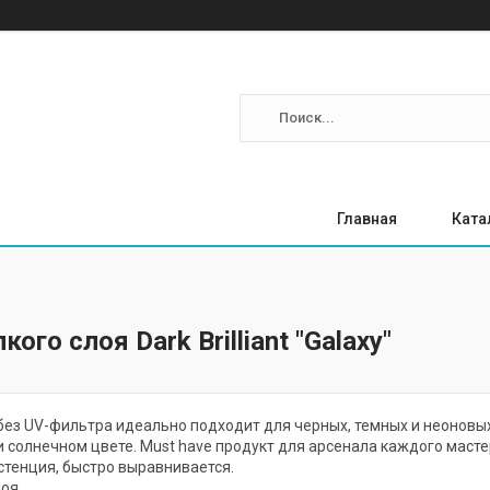
Главная
Ката
кого слоя Dark Brilliant "Galaxy"
без UV-фильтра идеально подходит для черных, темных и неоновых 
и солнечном цвете. Must have продукт для арсенала каждого маст
истенция, быстро выравнивается.
лоя.