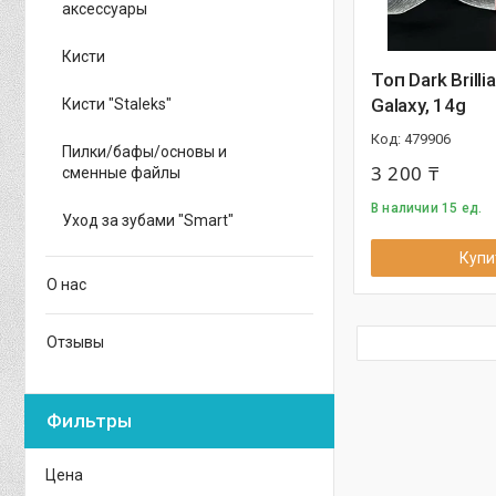
аксессуары
Кисти
Топ Dark Brilli
Galaxy, 14g
Кисти "Staleks"
479906
Пилки/бафы/основы и
3 200 ₸
сменные файлы
В наличии 15 ед.
Уход за зубами "Smart"
Купи
О нас
Отзывы
Фильтры
Цена