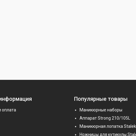
 информация
Популярные товары
и оплата
Маникюрные наборы
Аппарат Strong 210/105L
Маникюрная лопатка Stalek
Ножницы для кутикулы Stal