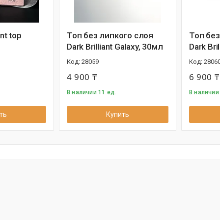
ant top
Топ без липкого слоя
Топ без
Dark Brilliant Galaxy, 30мл
Dark Bri
28059
2806
4 900 ₸
6 900 ₸
В наличии 11 ед.
В наличии 
ть
Купить