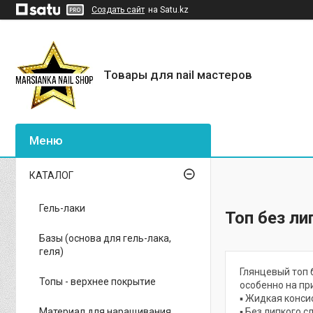
Создать сайт
на Satu.kz
Товары для nail мастеров
КАТАЛОГ
Гель-лаки
Топ без лип
Базы (основа для гель-лака,
геля)
Глянцевый топ 
Топы - верхнее покрытие
особенно на пр
▪️ Жидкая конс
Материал для наращивания
▪️ Без липкого с