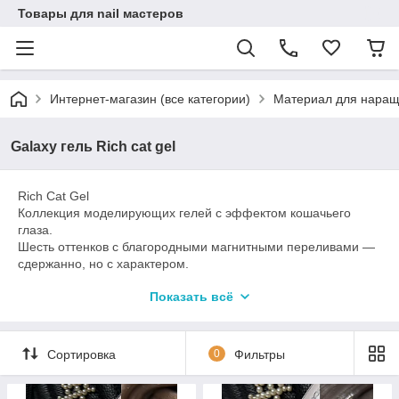
Товары для nail мастеров
Интернет-магазин (все категории)
Материал для наращ
Galaxy гель Rich cat gel
Rich Cat Gel
Коллекция моделирующих гелей с эффектом кошачьего
глаза.
Шесть оттенков с благородными магнитными переливами —
сдержанно, но с характером.
Rich — это про глубину цвета и аккуратный, «дорогой»
Показать всё
эффект без лишнего.
Лаконичные оттенки с акцентом, который делает покрытие
более выразительным.
Сдержанно. Чисто. Уверенно.
Сортировка
0
Фильтры
______
Техническое описание: