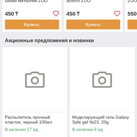
синий металлик ZOO
золото ZOO
ZOO 
450
450
550
₸
₸
Купить
Купить
Акционные предложения и новинки
Распылитель прочный
Моделирующий гель Galaxy
пластик, черный 100мл
Safe gel №23, 20g
В наличии 17 ед.
В наличии 6 ед.