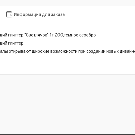
Информация для заказа
й глиттер "Светлячок" 1г ZOO,темное серебро
ий глиттер.
лы открывают широкие возможности при создании новых дизайно