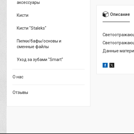
аксессуары
Описание
Кисти
Кисти "Staleks"
Светоотражающи
Пилки/бафы/основы и
Светоотражающ
сменные файлы
Данные материа
Уход за зубами "Smart"
О нас
Отзывы