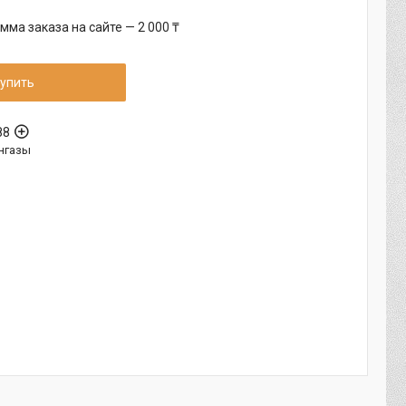
ма заказа на сайте — 2 000 ₸
упить
88
нгазы