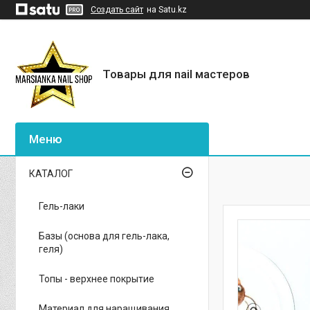
Создать сайт
на Satu.kz
Товары для nail мастеров
КАТАЛОГ
Гель-лаки
Базы (основа для гель-лака,
геля)
Топы - верхнее покрытие
Материал для наращивания