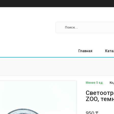
Главная
Ката
Менее 5 ед.
Ко
Светоотр
ZOO, тем
950 ₸