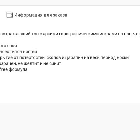
Информация для заказа
тоотражающий топ с яркими голографическими искрами на ногтях п
ого слоя
всех типов ногтей
рытие от потертостей, сколов и царапин на весь период носки
зрачен, не желтит и не синит
-free формула