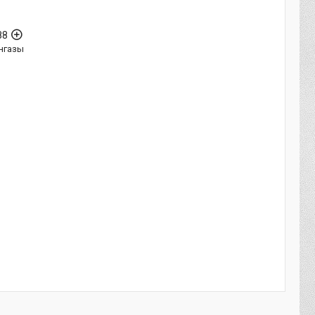
88
нгазы