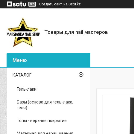
Создать сайт
на Satu.kz
Товары для nail мастеров
КАТАЛОГ
Гель-лаки
Базы (основа для гель-лака,
геля)
Топы - верхнее покрытие
Материал для наращивания