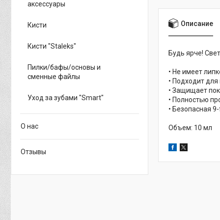
аксессуары
Описание
Кисти
Кисти "Staleks"
Будь ярче! Све
Пилки/бафы/основы и
• Не имеет липк
сменные файлы
• Подходит для 
• Защищает пок
Уход за зубами "Smart"
• Полностью про
• Безопасная 9
О нас
Объем: 10 мл
Отзывы