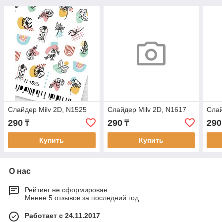
Cлайдер Milv 2D, N1525
Cлайдер Milv 2D, N1617
Cлай
290
290
290
₸
₸
Купить
Купить
О нас
Рейтинг не сформирован
Менее 5 отзывов за последний год
Работает с 24.11.2017