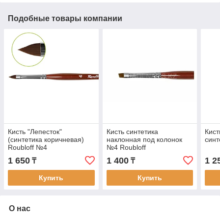
Подобные товары компании
Кисть "Лепесток"
Кисть синтетика
Кист
(синтетика коричневая)
наклонная под колонок
синт
Roubloff №4
№4 Roubloff
1 650
1 400
1 2
₸
₸
Купить
Купить
О нас