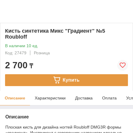
Кисть синтетика Микс "Градиент" №5
Roubloff
В наличии 10 ед.
Код: 27479
Розница
2 700
₸
Купить
Описание
Характеристики
Доставка
Оплата
Усл
Описание
Плоская кисть для дизайна ногтей Roubloff DMG3R формы
«градиент». Инструмент с говорящим названием идеально