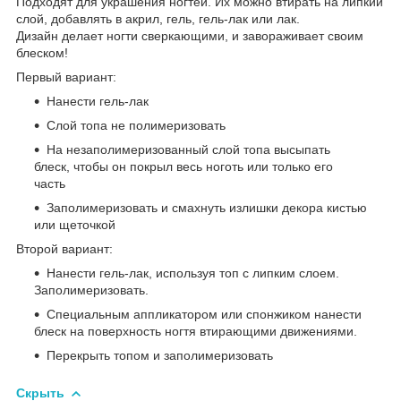
Подходят для украшения ногтей. Их можно втирать на липкий
слой, добавлять в акрил, гель, гель-лак или лак.
Дизайн делает ногти сверкающими, и завораживает своим
блеском!
Первый вариант:
Нанести гель-лак
Слой топа не полимеризовать
На незаполимеризованный слой топа высыпать
блеск, чтобы он покрыл весь ноготь или только его
часть
Заполимеризовать и смахнуть излишки декора кистью
или щеточкой
Второй вариант:
Нанести гель-лак, используя топ с липким слоем.
Заполимеризовать.
Специальным аппликатором или спонжиком нанести
блеск на поверхность ногтя втирающими движениями.
Перекрыть топом и заполимеризовать
Скрыть