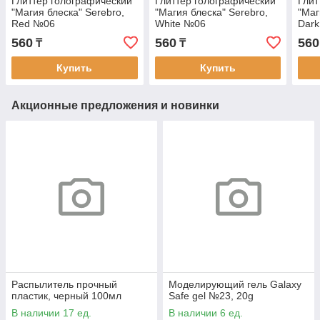
Глиттер голографический
Глиттер голографический
Глит
"Магия блеска" Serebro,
"Магия блеска" Serebro,
"Маг
Red №06
White №06
Dar
560
560
560
₸
₸
Купить
Купить
Акционные предложения и новинки
Распылитель прочный
Моделирующий гель Galaxy
пластик, черный 100мл
Safe gel №23, 20g
В наличии 17 ед.
В наличии 6 ед.