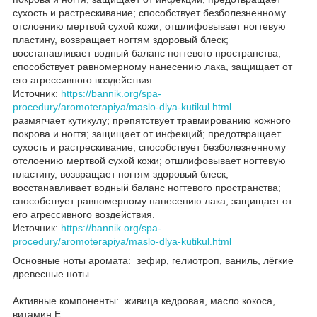
сухость и растрескивание; способствует безболезненному
отслоению мертвой сухой кожи; отшлифовывает ногтевую
пластину, возвращает ногтям здоровый блеск;
восстанавливает водный баланс ногтевого пространства;
способствует равномерному нанесению лака, защищает от
его агрессивного воздействия.
Источник:
https://bannik.org/spa-
procedury/aromoterapiya/maslo-dlya-kutikul.html
размягчает кутикулу; препятствует травмированию кожного
покрова и ногтя; защищает от инфекций; предотвращает
сухость и растрескивание; способствует безболезненному
отслоению мертвой сухой кожи; отшлифовывает ногтевую
пластину, возвращает ногтям здоровый блеск;
восстанавливает водный баланс ногтевого пространства;
способствует равномерному нанесению лака, защищает от
его агрессивного воздействия.
Источник:
https://bannik.org/spa-
procedury/aromoterapiya/maslo-dlya-kutikul.html
Основные ноты аромата: зефир, гелиотроп, ваниль, лёгкие
древесные ноты.
Активные компоненты: живица кедровая, масло кокоса,
витамин Е.