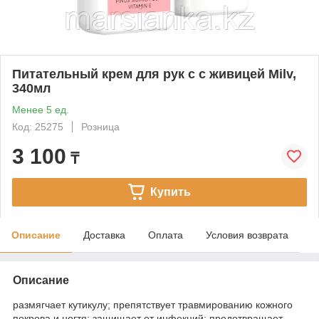
Питательный крем для рук c с живицей Milv,
340мл
Менее 5 ед.
Код: 25275
Розница
3 100
₸
Купить
Описание
Доставка
Оплата
Условия возврата
Описание
размягчает кутикулу; препятствует травмированию кожного
покрова и ногтя; защищает от инфекций; предотвращает