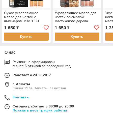
Сухое укрепляющее
Укрепляющее масло для
Укр
масло для ногтей с
ногтей со смолой
ногт
шиммером Milv "HOT
мастикового дерева
маст
CHOCOLATE", 15 мл
"COOKIES" Milv, 15 мл
шим
1 650
1 650
1 3
₸
₸
Milv
Купить
Купить
О нас
Рейтинг не сформирован
Менее 5 отзывов за последний год
Работает с 24.11.2017
г. Алматы
Саина 197А, Алматы, Казахстан
Контакты
Сегодня работает с 09:00 до 20:00
Показать весь график работы