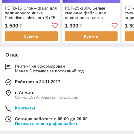
PDFB-15 Спонж-файл для
PDF-25-180w Белые
PDF
педикюрного диска
сменные файлы для
сме
Pododisc staleks pro S (25
педикюрного диска
пед
шт)
PODODISK STALEKS PRO
дис
1 500
1 300
1 3
₸
₸
L 180 грит (50 шт)
PRO 
Купить
Купить
О нас
Рейтинг не сформирован
Менее 5 отзывов за последний год
Работает с 24.11.2017
г. Алматы
Саина 197А, Алматы, Казахстан
Контакты
Сегодня работает с 09:00 до 20:00
Показать весь график работы