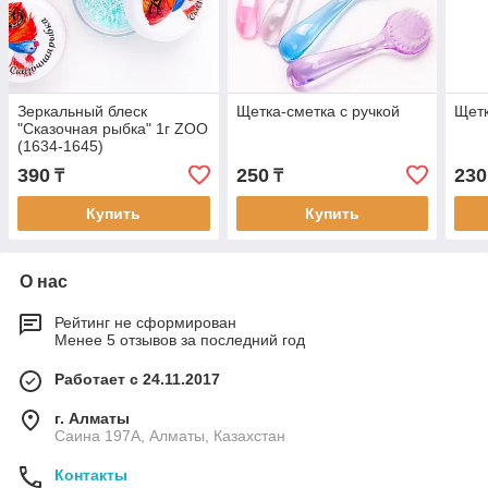
Зеркальный блеск
Щетка-сметка с ручкой
Щетк
"Сказочная рыбка" 1г ZOO
(1634-1645)
390
250
230
₸
₸
Купить
Купить
О нас
Рейтинг не сформирован
Менее 5 отзывов за последний год
Работает с 24.11.2017
г. Алматы
Саина 197А, Алматы, Казахстан
Контакты