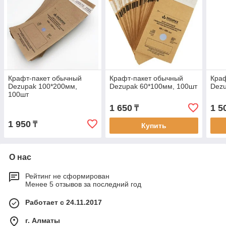
Крафт-пакет обычный
Крафт-пакет обычный
Краф
Dezupak 100*200мм,
Dezupak 60*100мм, 100шт
Dezu
100шт
1 650
1 5
₸
1 950
₸
Купить
О нас
Рейтинг не сформирован
Менее 5 отзывов за последний год
Работает с 24.11.2017
г. Алматы