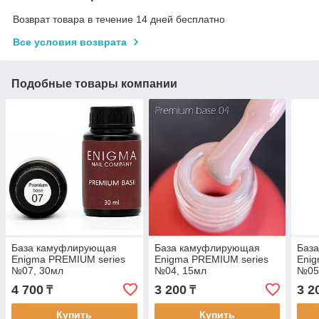
Возврат товара в течение 14 дней бесплатно
Все условия возврата
Подобные товары компании
База камуфлирующая
База камуфлирующая
Баз
Enigma PREMIUM series
Enigma PREMIUM series
Enig
№07, 30мл
№04, 15мл
№05
4 700
3 200
3 2
₸
₸
Купить
Купить