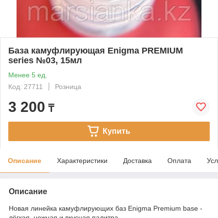
База камуфлирующая Enigma PREMIUM
series №03, 15мл
Менее 5 ед.
Код: 27711
Розница
3 200
₸
Купить
Описание
Характеристики
Доставка
Оплата
Усл
Описание
Новая линейка камуфлирующих баз Enigma Premium base -
лёгкая, нежная и вкусная палитра.