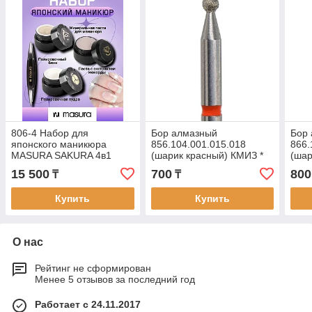
806-4 Набор для
Бор алмазный
Бор
японского маникюра
856.104.001.015.018
866.
MASURA SAKURA 4в1
(шарик красный) КМИЗ *
(шар
(Паста MONARDA NI,
Каза
15 500
700
800
₸
₸
паста NI и Пудра HON)
Купить
Купить
О нас
Рейтинг не сформирован
Менее 5 отзывов за последний год
Работает с 24.11.2017