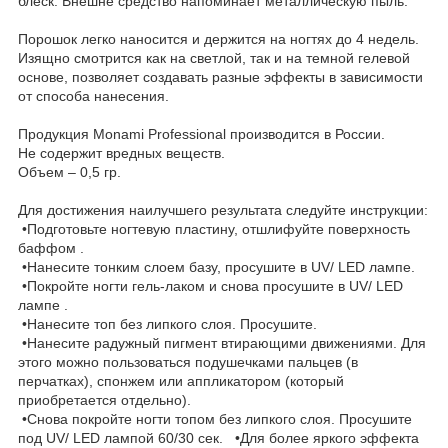
блеск. Внешне средство напоминает металлическую пыль.
Порошок легко наносится и держится на ногтях до 4 недель.
Изящно смотрится как на светлой, так и на темной гелевой
основе, позволяет создавать разные эффекты в зависимости
от способа нанесения.
Продукция Monami Professional производится в России.
Не содержит вредных веществ.
Объем – 0,5 гр.
Для достижения наилучшего результата следуйте инструкции:
•Подготовьте ногтевую пластину, отшлифуйте поверхность
баффом .
•Нанесите тонким слоем базу, просушите в UV/ LED лампе.
•Покройте ногти гель-лаком и снова просушите в UV/ LED
лампе .
•Нанесите топ без липкого слоя. Просушите.
•Нанесите радужный пигмент втирающими движениями. Для
этого можно пользоваться подушечками пальцев (в
перчатках), спонжем или аппликатором (который
приобретается отдельно).
•Снова покройте ногти топом без липкого слоя. Просушите
под UV/ LED лампой 60/30 сек. •Для более яркого эффекта