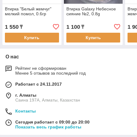
Втирка "Белый жемчуг"
Втирка Galaxy Небесное
Втир
мелкий помол, 0.6гр
сияние №2, 0.8g
жемч
1 550
1 100
1 9
₸
₸
Купить
Купить
О нас
Рейтинг не сформирован
Менее 5 отзывов за последний год
Работает с 24.11.2017
г. Алматы
Саина 197А, Алматы, Казахстан
Контакты
Сегодня работает с 09:00 до 20:00
Показать весь график работы