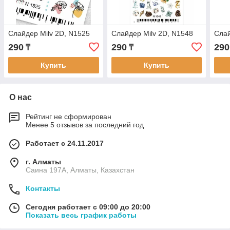
Cлайдер Milv 2D, N1525
Cлайдер Milv 2D, N1548
Cлай
290
290
290
₸
₸
Купить
Купить
О нас
Рейтинг не сформирован
Менее 5 отзывов за последний год
Работает с 24.11.2017
г. Алматы
Саина 197А, Алматы, Казахстан
Контакты
Сегодня работает с 09:00 до 20:00
Показать весь график работы