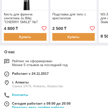
Кисть для френча
Подставка для типс с
NS-3
синтетика Ju.Bilej
кристаллом
для 
"CHERRY SMILE" №7
Stal
част
4 800
2 500
₸
₸
8 5
Купить
Купить
О нас
Рейтинг не сформирован
Менее 5 отзывов за последний год
Работает с 24.11.2017
г. Алматы
Саина 197А, Алматы, Казахстан
Контакты
Сегодня работает с 09:00 до 20:00
Показать весь график работы