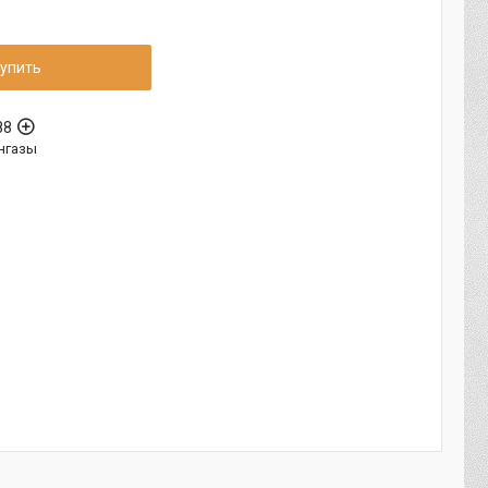
упить
88
нгазы