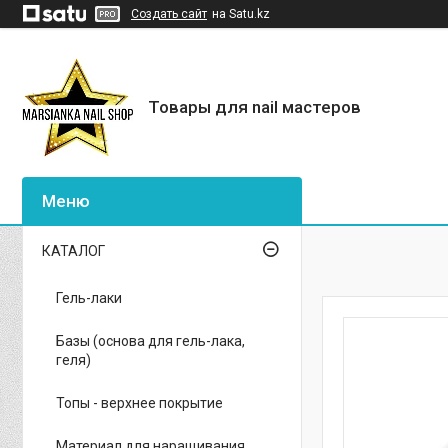
Создать сайт
на Satu.kz
Товары для nail мастеров
КАТАЛОГ
Гель-лаки
Базы (основа для гель-лака,
геля)
Топы - верхнее покрытие
Материал для наращивания