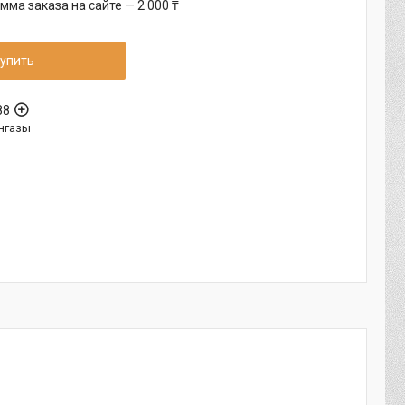
ма заказа на сайте — 2 000 ₸
упить
88
нгазы