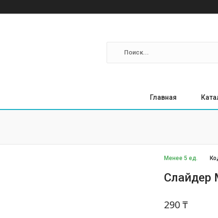
Главная
Ката
Менее 5 ед.
Ко
Cлайдер M
290 ₸