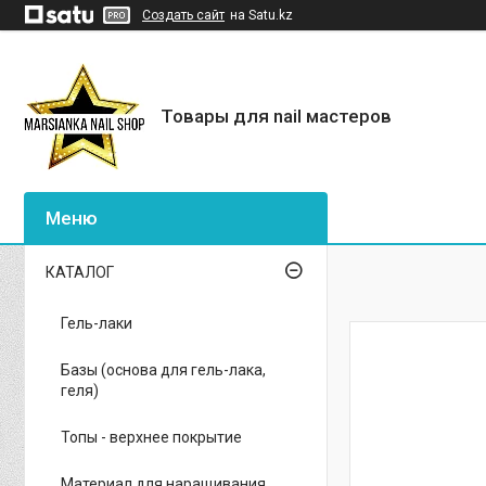
Создать сайт
на Satu.kz
Товары для nail мастеров
КАТАЛОГ
Гель-лаки
Базы (основа для гель-лака,
геля)
Топы - верхнее покрытие
Материал для наращивания