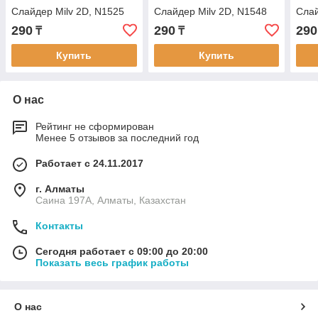
Cлайдер Milv 2D, N1525
Cлайдер Milv 2D, N1548
Cлай
290
290
290
₸
₸
Купить
Купить
О нас
Рейтинг не сформирован
Менее 5 отзывов за последний год
Работает с 24.11.2017
г. Алматы
Саина 197А, Алматы, Казахстан
Контакты
Сегодня работает с 09:00 до 20:00
Показать весь график работы
О нас