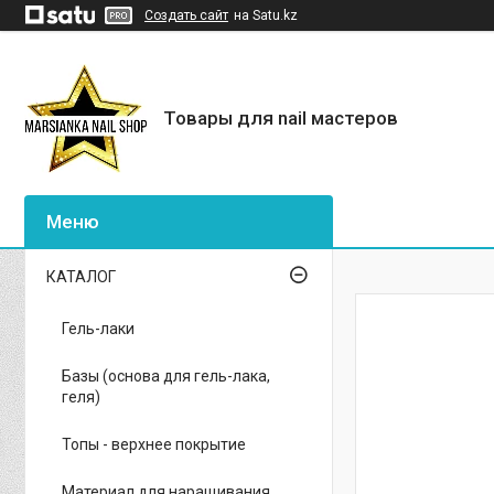
Создать сайт
на Satu.kz
Товары для nail мастеров
КАТАЛОГ
Гель-лаки
Базы (основа для гель-лака,
геля)
Топы - верхнее покрытие
Материал для наращивания