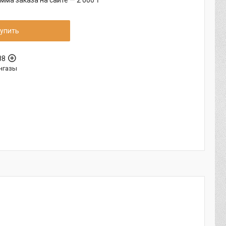
ма заказа на сайте — 2 000 ₸
упить
88
нгазы