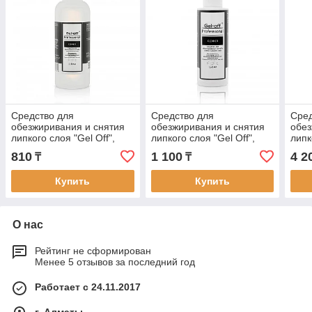
Средство для
Средство для
Сред
обезжиривания и снятия
обезжиривания и снятия
обез
липкого слоя "Gel Off",
липкого слоя "Gel Off",
липк
110мл
150мл
земл
810
1 100
4 2
₸
₸
Купить
Купить
О нас
Рейтинг не сформирован
Менее 5 отзывов за последний год
Работает с 24.11.2017