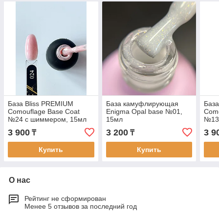
База Bliss PREMIUM
База камуфлирующая
База
Comouflage Base Coat
Enigma Opal base №01,
Como
№24 с шиммером, 15мл
15мл
№13
3 900
3 200
3 9
₸
₸
Купить
Купить
О нас
Рейтинг не сформирован
Менее 5 отзывов за последний год