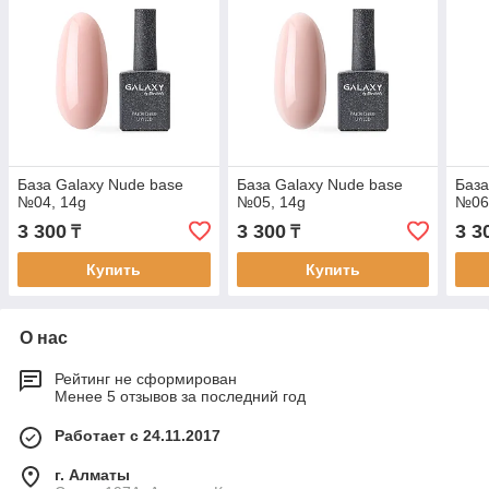
База Galaxy Nude base
База Galaxy Nude base
База
№04, 14g
№05, 14g
№06
3 300
3 300
3 3
₸
₸
Купить
Купить
О нас
Рейтинг не сформирован
Менее 5 отзывов за последний год
Работает с 24.11.2017
г. Алматы