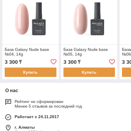
База Galaxy Nude base
База Galaxy Nude base
База
№04, 14g
№05, 14g
№06
3 300
3 300
3 3
₸
₸
Купить
Купить
О нас
Рейтинг не сформирован
Менее 5 отзывов за последний год
Работает с 24.11.2017
г. Алматы