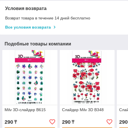
Условия возврата
Возврат товара в течение 14 дней бесплатно
Все условия возврата
Подобные товары компании
Milv 3D-слайдер B615
Cлайдер Milv 3D B348
Cлай
290
290
290
₸
₸