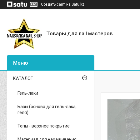
Создать сайт
на Satu.kz
Товары для nail мастеров
КАТАЛОГ
Гель-лаки
Базы (основа для гель-лака,
геля)
Топы - верхнее покрытие
Материал для наращивания