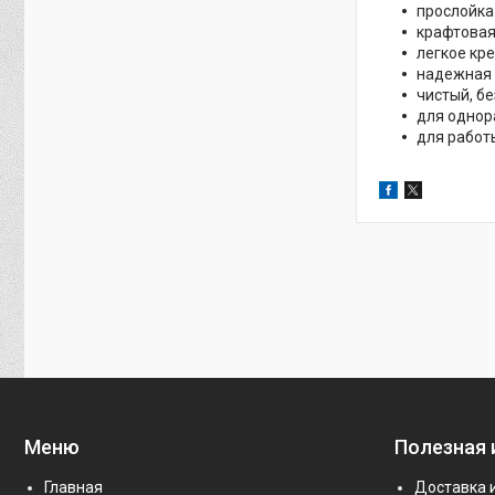
прослойка
крафтовая
легкое кр
надежная
чистый, б
для однор
для работ
Меню
Полезная
Главная
Доставка 