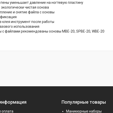
 пены уменьшает давление на ногтевую пластину
 экологически чистая основа
епление и снятие файла с основы
 фиксация
ез клея инструмент после работы
азового использования
ы с файлами рекомендованы основы MBE-20, SPBE-20, WBE-20
 информация
Популярные товары
и оплата
Маникюрные наборы