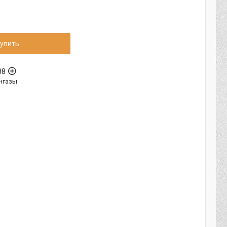
упить
88
нгазы