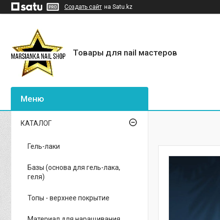
Создать сайт
на Satu.kz
Товары для nail мастеров
КАТАЛОГ
Гель-лаки
Базы (основа для гель-лака,
геля)
Топы - верхнее покрытие
Материал для наращивания