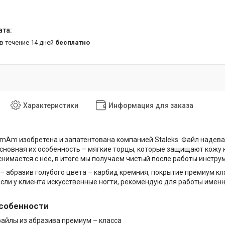
 в течение 14 дней
бесплатно
Характеристики
Информация для заказа
mAm изобретена и запатентована компанией Staleks. Файл надевае
Основная их особенность – мягкие торцы, которые защищают кожу
снимается с нее, в итоге мы получаем чистый после работы инструм
e – абразив голубого цвета – карбид кремния, покрытие премиум к
сли у клиента искусственные ногти, рекомендую для работы именно
собенности
айлы из абразива премиум – класса