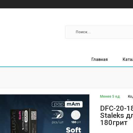
Главная
Ката
Менее 5 ед.
Ко
DFC-20-
Staleks д
180грит