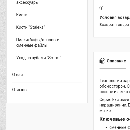
аксессуары
Кисти
возврат товара
Кисти "Staleks"
Пилки/бафы/основы и
сменные файлы
Уход за зубами "Smart"
Описание
О нас
Технология pap
обоих сторон. 
Отзывы
основе и легко 
Серия Exclusiv
наращивании. Е
мягко.
Ключевые о
сменные ф