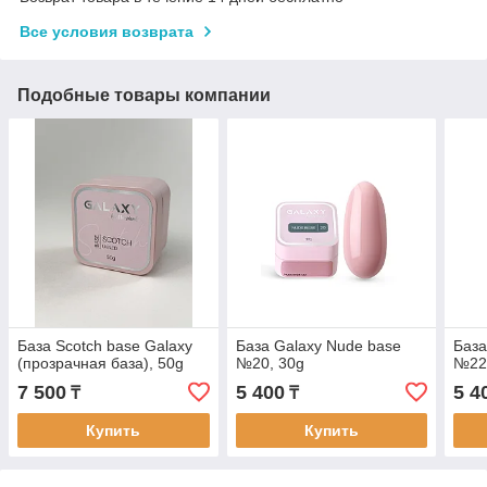
Все условия возврата
Подобные товары компании
База Scotch base Galaxy
База Galaxy Nude base
База
(прозрачная база), 50g
№20, 30g
№22
7 500
5 400
5 4
₸
₸
Купить
Купить