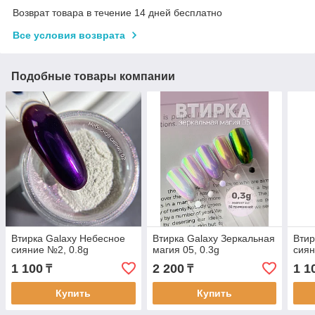
Возврат товара в течение 14 дней бесплатно
Все условия возврата
Подобные товары компании
Втирка Galaxy Небесное
Втирка Galaxy Зеркальная
Втир
сияние №2, 0.8g
магия 05, 0.3g
сиян
1 100
2 200
1 1
₸
₸
Купить
Купить