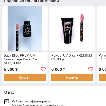
Подобные товары компании
База Bliss PREMIUM
Polygel UV Bliss PREMIUM
Poly
Comouflage Base Coat
03, 30гр
04, 
№12, 30мл
5 500
6 000
6 0
₸
₸
Купить
Купить
О нас
Рейтинг не сформирован
Менее 5 отзывов за последний год