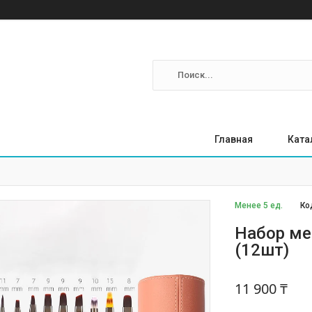
Главная
Ката
Менее 5 ед.
Ко
Набор ме
(12шт)
11 900 ₸