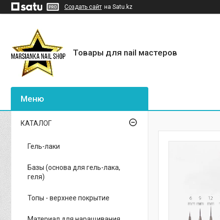
Создать сайт
на Satu.kz
Товары для nail мастеров
КАТАЛОГ
Гель-лаки
Базы (основа для гель-лака,
геля)
Топы - верхнее покрытие
Материал для наращивания