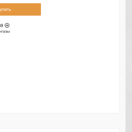
упить
88
нгазы