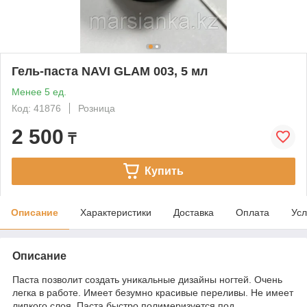
Гель-паста NAVI GLAM 003, 5 мл
Менее 5 ед.
Код: 41876
Розница
2 500
₸
Купить
Описание
Характеристики
Доставка
Оплата
Усл
Описание
Паста позволит создать уникальные дизайны ногтей. Очень
легка в работе. Имеет безумно красивые переливы. Не имеет
липкого слоя. Паста быстро полимеризуется под