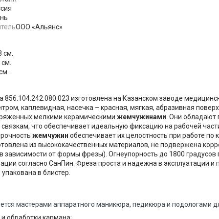
ссия
нь
итель
ООО «Альянс»
3
см.
см.
см.
 856.104.242.080.023 изготовлена на Казанском заводе медицинск
ром, каплевидная, насечка – красная, мягкая, абразивная поверх
зряженных мелкими керамическими
жемчужинами
. Они обладают
связкам, что обеспечивает идеальную фиксацию на рабочей част
прочность
жемчужин
обеспечивает их целостность при работе по 
отовлена из высококачественных материалов, не подвержена корр
(в зависимости от формы фрезы). Огнеупорность до 1800 градусов
ации согласно СанПин. Фреза проста и надежна в эксплуатации и
упакована в блистер.
ется мастерами аппаратного маникюра, педикюра и подологами д
 и обработки кармана;