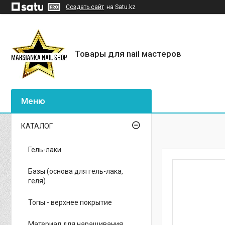
Создать сайт
на Satu.kz
Товары для nail мастеров
КАТАЛОГ
Гель-лаки
Базы (основа для гель-лака,
геля)
Топы - верхнее покрытие
Материал для наращивания