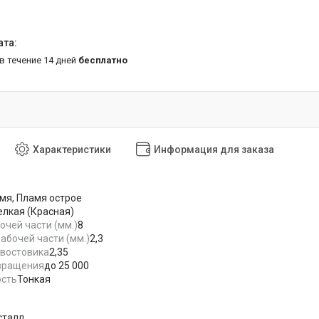
 в течение 14 дней
бесплатно
Характеристики
Информация для заказа
мя, Пламя острое
лкая (Красная)
очей части (мм.)
8
абочей части (мм.)
2,3
востовика
2,35
вращения
до 25 000
ость
Тонкая
сталл