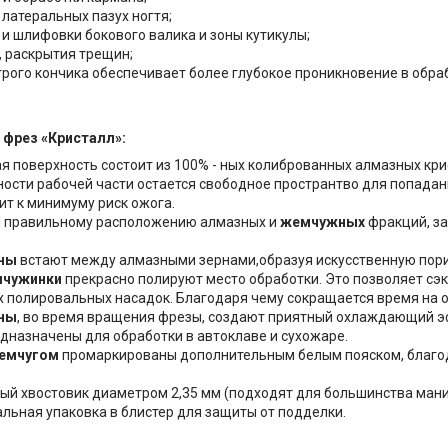
 латеральных пазух ногтя;
 и шлифовки бокового валика и зоны кутикулы;
, раскрытия трещин;
строго кончика обеспечивает более глубокое проникновение в обр
фрез «Кристалл»:
я поверхность состоит из 100% - ных колиброванных алмазных кр
ности рабочей части остается свободное пространтво для попадан
ит к минимуму риск ожога.
 правильному расположению алмазных и
жемчужных
фракций, з
ны
встают между алмазными зернами,образуя искусственную порис
чужинки
прекрасно полируют место обработки. Это позволяет сэк
 полировальных насадок. Благодаря чему сокращается время на о
ны
, во время вращения фрезы, создают приятный охлаждающий э
дназначены для обработки в автоклаве и сухожаре.
емчугом
промаркированы дополнительным белым пояском, благод
ый хвостовик диаметром 2,35 мм (подходят для большинства ман
льная упаковка в блистер для защиты от подделки.