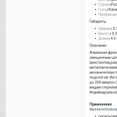
Страна
Ро
Город
Каза
Производ
Габариты
Ширина:
0.
Высота:
0.3
Длина:
4.5
Описание
Алмазная фреза
смещенным цент
кристаллов,ра
металлическим 
механическая 
подологов. Изг
до 200 микрон 
видам стерилиз
Индивидуально 
Применение
Фреза использу
раскрытия