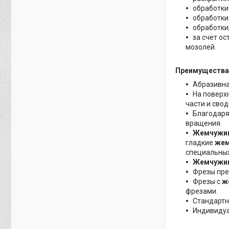
обработки
обработки
обработки
за счет о
мозолей.
Преимущества 
Абразивна
На поверх
части и свод
Благодаря
вращения.
Жемчужи
гладкие
жем
специальных
Жемчужи
Фрезы пре
Фрезы с
ж
фрезами.
Стандартн
Индивидуа