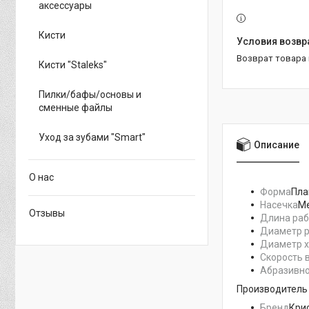
аксессуары
Кисти
возврат товара
Кисти "Staleks"
Пилки/бафы/основы и
сменные файлы
Уход за зубами "Smart"
Описание
О нас
Форма
Пла
Насечка
Ме
Отзывы
Длина раб
Диаметр р
Диаметр х
Скорость 
Абразивн
Производитель
Бренд
Кри