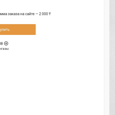
ма заказа на сайте — 2 000 ₸
упить
88
нгазы