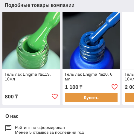
Подобные товары компании
Гель лак Enigma №119,
Гель лак Enigma №20, 6
Гель
10мл
мл
10м
1 100
2 0
₸
800
₸
Купить
О нас
Рейтинг не сформирован
Менее 5 отзывов за последний год