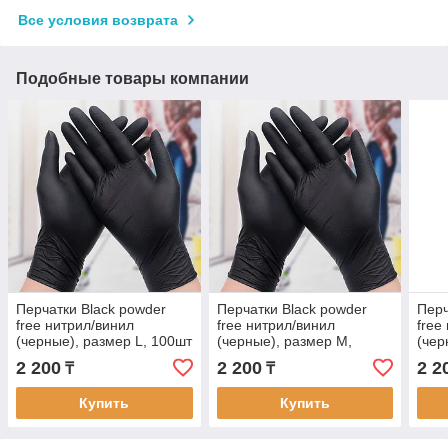
Все условия возврата
Подобные товары компании
Перчатки Black powder
Перчатки Black powder
Перч
free нитрил/винил
free нитрил/винил
free
(черные), размер L, 100шт
(черные), размер M,
(чер
100шт
2 200
2 200
2 2
₸
₸
Купить
Купить