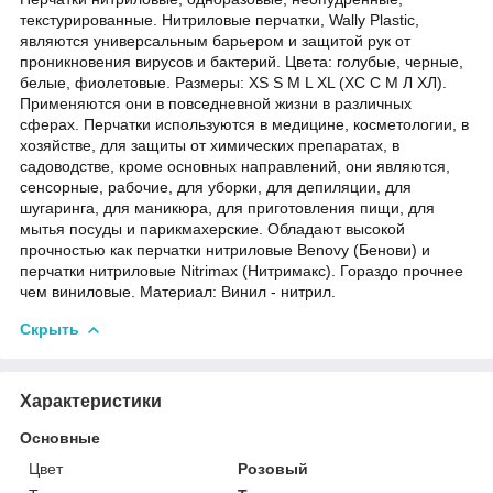
текстурированные. Нитриловые перчатки, Wally Plastic,
являются универсальным барьером и защитой рук от
проникновения вирусов и бактерий. Цвета: голубые, черные,
белые, фиолетовые. Размеры: XS S M L XL (ХС С М Л ХЛ).
Применяются они в повседневной жизни в различных
сферах. Перчатки используются в медицине, косметологии, в
хозяйстве, для защиты от химических препаратах, в
садоводстве, кроме основных направлений, они являются,
сенсорные, рабочие, для уборки, для депиляции, для
шугаринга, для маникюра, для приготовления пищи, для
мытья посуды и парикмахерские. Обладают высокой
прочностью как перчатки нитриловые Benovy (Бенови) и
перчатки нитриловые Nitrimax (Нитримакс). Гораздо прочнее
чем виниловые. Материал: Винил - нитрил.
Скрыть
Характеристики
Основные
Цвет
Розовый