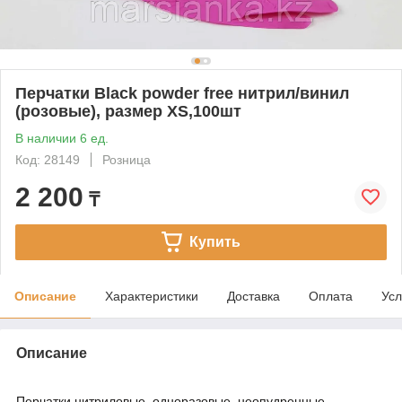
Перчатки Black powder free нитрил/винил
(розовые), размер XS,100шт
В наличии 6 ед.
Код: 28149
Розница
2 200
₸
Купить
Описание
Характеристики
Доставка
Оплата
Усл
Описание
Перчатки нитриловые, одноразовые, неопудренные,