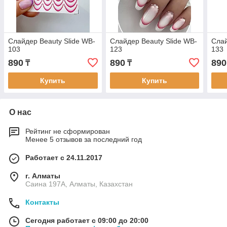
Слайдер Beauty Slide WB-
Слайдер Beauty Slide WB-
Слай
103
123
133
890
890
890
₸
₸
Купить
Купить
О нас
Рейтинг не сформирован
Менее 5 отзывов за последний год
Работает с 24.11.2017
г. Алматы
Саина 197А, Алматы, Казахстан
Контакты
Сегодня работает с 09:00 до 20:00