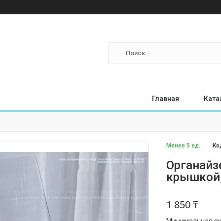
Главная
Ката
Менее 5 ед.
Ко
Органайз
крышкой,
1 850 ₸