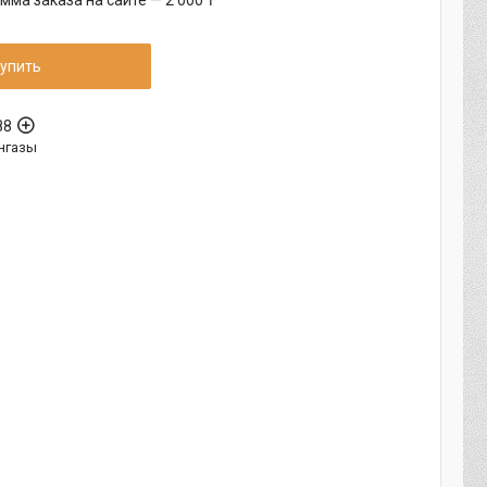
ма заказа на сайте — 2 000 ₸
упить
88
нгазы