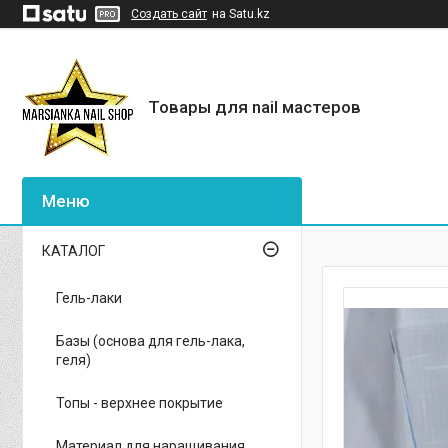
Создать сайт
на Satu.kz
Товары для nail мастеров
КАТАЛОГ
Гель-лаки
Базы (основа для гель-лака,
геля)
Топы - верхнее покрытие
Материал для наращивания