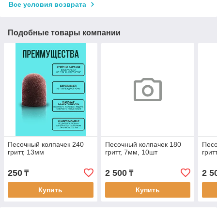
Все условия возврата
Подобные товары компании
Песочный колпачек 240
Песочный колпачек 180
Песо
гритт, 13мм
гритт, 7мм, 10шт
грит
250
2 500
2 5
₸
₸
Купить
Купить