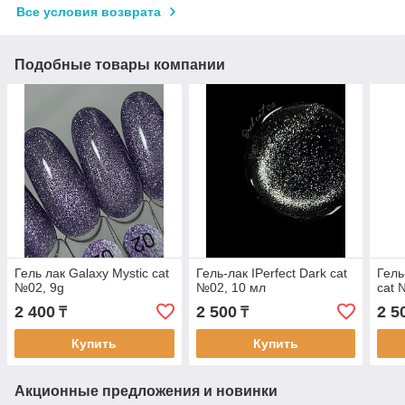
Все условия возврата
Подобные товары компании
Гель лак Galaxy Mystic cat
Гель-лак IPerfect Dark cat
Гель
№02, 9g
№02, 10 мл
cat 
2 400
2 500
2 5
₸
₸
Купить
Купить
Акционные предложения и новинки